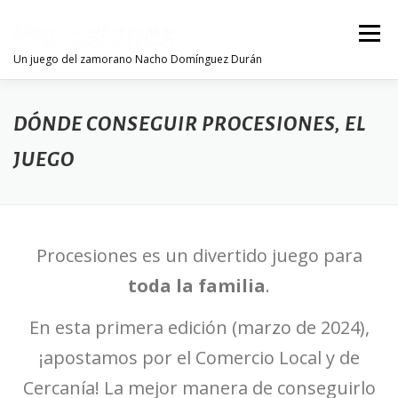
Skip
to
Menu
content
Un juego del zamorano Nacho Domínguez Durán
Inicio
El Juego
Extras
Dónde Comprar
DÓNDE CONSEGUIR PROCESIONES, EL
JUEGO
Contacto
Procesiones es un divertido juego para
toda la familia
.
En esta primera edición (marzo de 2024),
¡apostamos por el Comercio Local y de
Cercanía! La mejor manera de conseguirlo